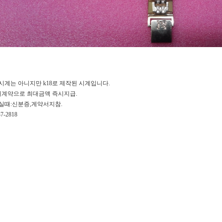
시계는 아니지만 k18로 제작된 시계입니다.
월계약으로 최대금액 즉시지급.
실때:신분증,계약서지참.
37-2818