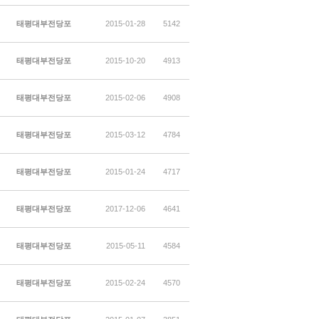
태평대부전당포
2015-01-28
5142
태평대부전당포
2015-10-20
4913
태평대부전당포
2015-02-06
4908
태평대부전당포
2015-03-12
4784
태평대부전당포
2015-01-24
4717
태평대부전당포
2017-12-06
4641
태평대부전당포
2015-05-11
4584
태평대부전당포
2015-02-24
4570