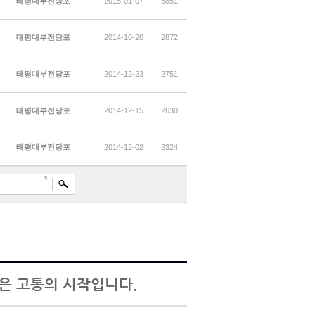
태평대부전당포
2015-01-07
3851
태평대부전당포
2014-10-28
2872
태평대부전당포
2014-12-23
2751
태평대부전당포
2014-12-15
2630
태평대부전당포
2014-12-02
2324
빚은 고통의 시작입니다.