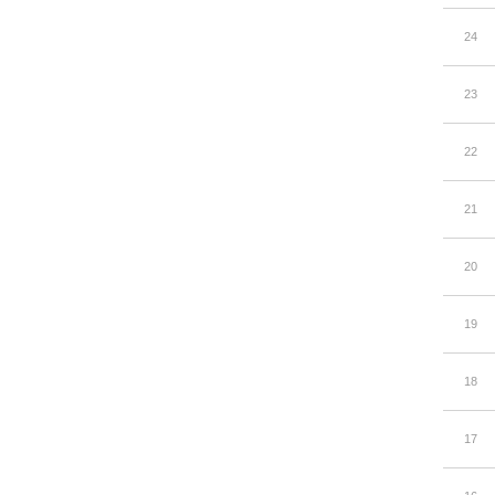
24
23
22
21
20
19
18
17