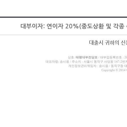
대부이자: 연이자 20%(중도상환 및 각종 
대출시 귀하의 신
상호:
태평대부전당포
/ 대부업등록번호 : 20
대표자명: 송시용 / 주소지 : 서울시 동작구 사당동 147-2번지 덕
개인정보관리책임자 : 송시용 / 동작구청 대부업담
Copyright © 201