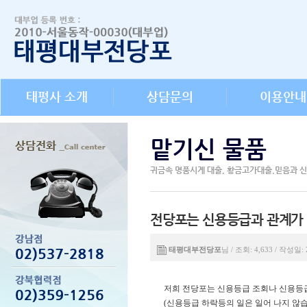
태평사 소개
상담문의
이용안내
맡기신 물품
귀금속 명품시계 대출, 황금고가대출.믿음과 
전당포는 신용등급과 관계가 
태평대부전당포
님 / 조회: 4,633 / 작성일: 
저희 전당포는 신용등급 조회나 신용등급
(신용등급 하락등의 일은 일어 나지 않